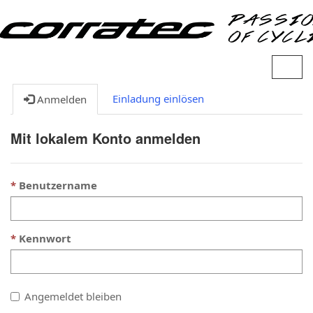
N
a
v
Einladung einlösen
Anmelden
i
g
Mit lokalem Konto anmelden
a
t
i
Benutzername
o
n
u
m
Kennwort
s
c
h
a
Angemeldet bleiben
l