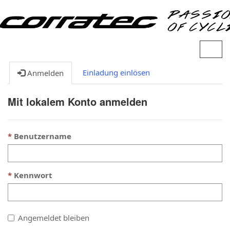
N
a
v
Einladung einlösen
Anmelden
i
g
Mit lokalem Konto anmelden
a
t
i
Benutzername
o
n
u
m
Kennwort
s
c
h
a
Angemeldet bleiben
l